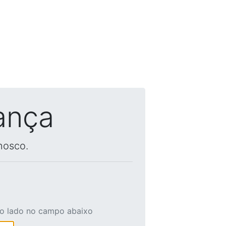
ança
nosco.
ao lado no campo abaixo