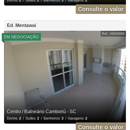
Dorms:
2
/ Suítes:
2
/ Banheiros:
3
/ Garagens:
2
Consulte o valor
Ed. Mentawai
Ref.: AN68886
EM NEGOCIAÇÃO
Centro / Balneário Camboriú - SC
Dorms:
2
/ Suítes:
2
/ Banheiros:
3
/ Garagens:
2
Consulte o valor