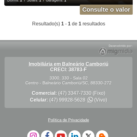
Dorms:
2
/ Suítes:
1
/ Garagens:
1
Consulte o valor
Resultado(s)
1
-
1
de
1
resultados
Imobiliária em Balneário Camboriú
CRECI: 38783-F
3300, 330 - Sala 02
Centro
-
Balneário Camboriú
/
SC
,
88330-272
Comercial:
(47) 3347-7330
(Fixo)
Celular:
(47) 99928-5628
(Vivo)
Política de Privacidade