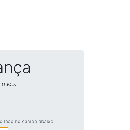
ança
nosco.
ao lado no campo abaixo