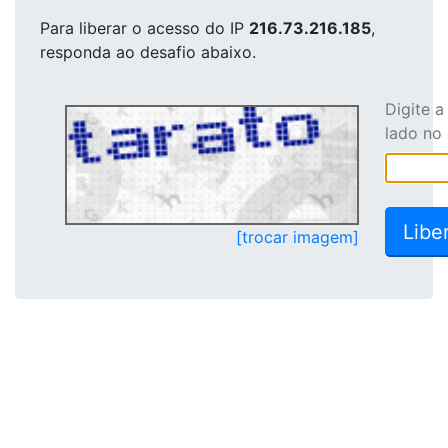
Para liberar o acesso
do IP
216.73.216.185
,
responda ao desafio abaixo.
Digite 
lado no
[trocar imagem]