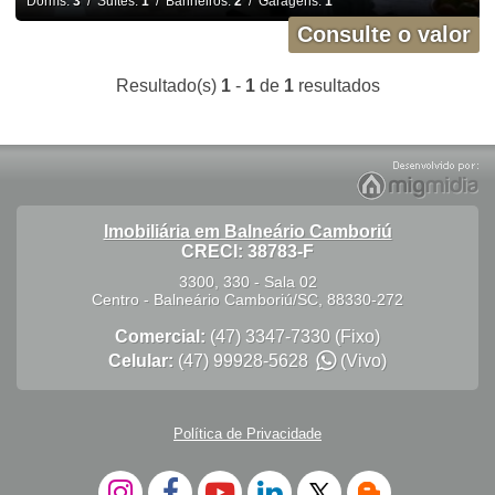
Dorms:
3
/ Suítes:
1
/ Banheiros:
2
/ Garagens:
1
Consulte o valor
Resultado(s)
1
-
1
de
1
resultados
Imobiliária em Balneário Camboriú
CRECI: 38783-F
3300, 330 - Sala 02
Centro
-
Balneário Camboriú
/
SC
,
88330-272
Comercial:
(47) 3347-7330
(Fixo)
Celular:
(47) 99928-5628
(Vivo)
Política de Privacidade