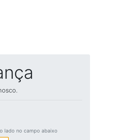
ança
nosco.
ao lado no campo abaixo