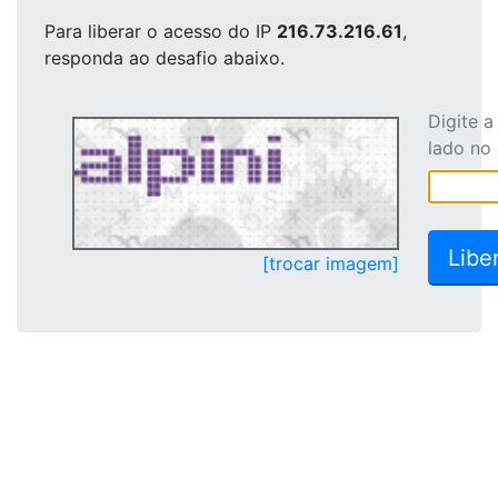
Para liberar o acesso
do IP
216.73.216.61
,
responda ao desafio abaixo.
Digite 
lado no
[trocar imagem]