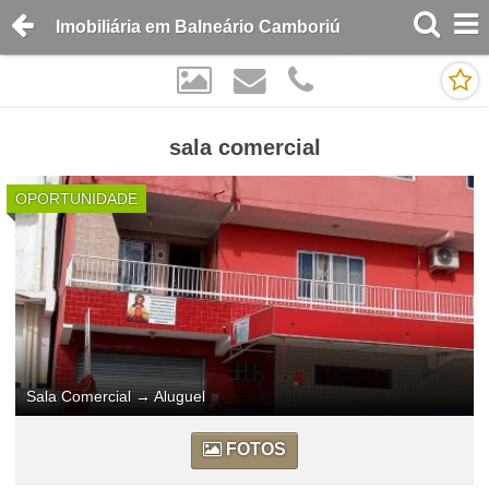
Imobiliária em Balneário Camboriú
sala comercial
OPORTUNIDADE
Sala Comercial
→
Aluguel
FOTOS