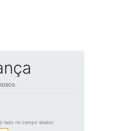
ança
nosco.
ao lado no campo abaixo