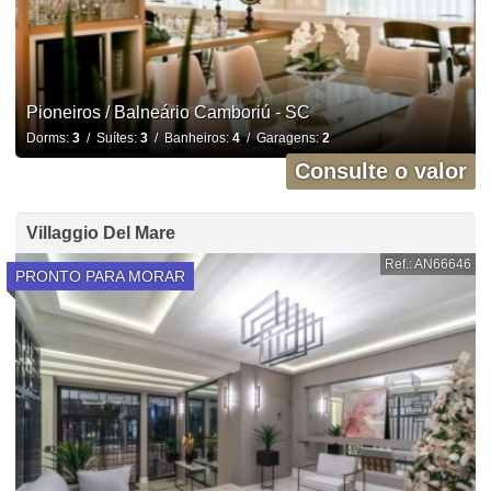
Pioneiros / Balneário Camboriú - SC
Dorms:
3
/ Suítes:
3
/ Banheiros:
4
/ Garagens:
2
Consulte o valor
Villaggio Del Mare
Ref.: AN66646
PRONTO PARA MORAR