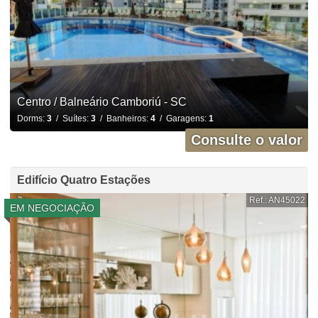
Centro / Balneário Camboriú - SC
Dorms:
3
/ Suítes:
3
/ Banheiros:
4
/ Garagens:
1
Consulte o valor
Edifício Quatro Estações
Ref.: AN45022
EM NEGOCIAÇÃO