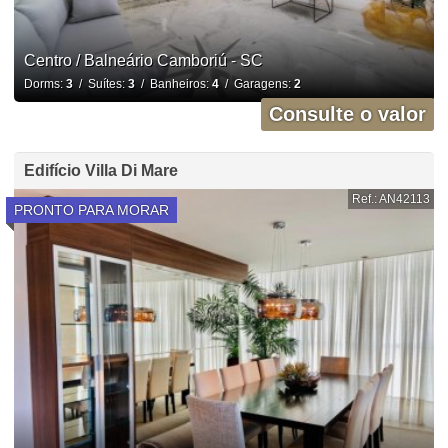
Centro / Balneário Camboriú - SC
Dorms:
3
/ Suítes:
3
/ Banheiros:
4
/ Garagens:
2
Consulte o valor
Edifício Villa Di Mare
Ref.: AN42113
PRONTO PARA MORAR