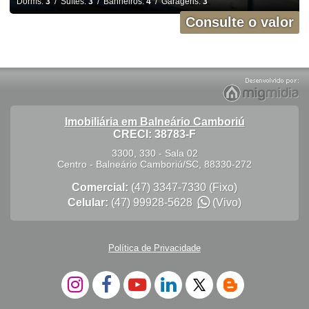
Dorms:
3
/ Suítes:
3
/ Banheiros:
4
/ Garagens:
3
Consulte o valor
Imobiliária em Balneário Camboriú
CRECI: 38783-F
3300, 330 - Sala 02
Centro
-
Balneário Camboriú
/
SC
,
88330-272
Comercial:
(47) 3347-7330
(Fixo)
Celular:
(47) 99928-5628
(Vivo)
Política de Privacidade