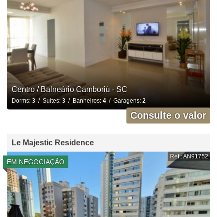
Centro / Balneário Camboriú - SC
Dorms:
3
/ Suítes:
3
/ Banheiros:
4
/ Garagens:
2
Consulte o valor
Le Majestic Residence
Ref.: AN91752
EM NEGOCIAÇÃO